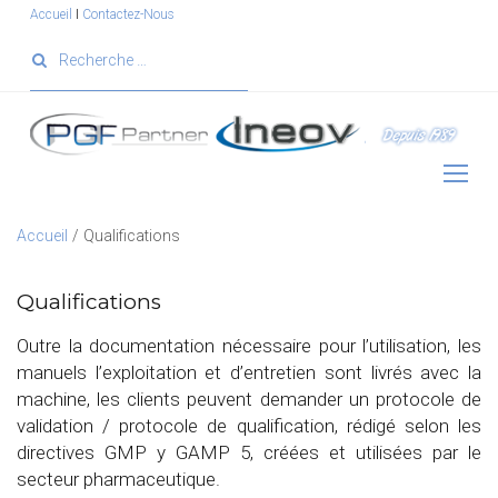
S
Accueil
I
Contactez-Nous
k
S
i
e
p
a
t
r
o
c
c
h
o
f
n
o
Accueil
/
Qualifications
t
r
e
Q
:
Qualifications
n
u
t
a
Outre la documentation nécessaire pour l’utilisation, les
l
manuels l’exploitation et d’entretien sont livrés avec la
i
machine, les clients peuvent demander un protocole de
f
validation / protocole de qualification, rédigé selon les
i
directives GMP y GAMP 5, créées et utilisées par le
c
secteur pharmaceutique.